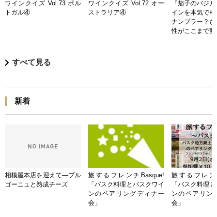
ワインクイズ Vol.73 ポル
ワインクイズ Vol.72 オー
『茄子のバジル
トガル④
ストラリア④
インを本気で検
ナンプラー？ひ
性がここまで変
すべて見る
新着
相模屋本店を迎えて―ブル
旅するフレンチBasque!
旅するフレンチB
ゴーニュと熟成チーズ
「バスク料理とバスクワイ
「バスク料理と
ンのペアリングディナー
ンのペアリン
会」
会」