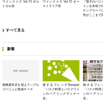
ワインクイズ Vol.73 ポル
ワインクイズ Vol.72 オー
『茄子のバジル
トガル④
ストラリア④
インを本気で検
ナンプラー？ひ
性がここまで変
すべて見る
新着
相模屋本店を迎えて―ブル
旅するフレンチBasque!
旅するフレンチB
ゴーニュと熟成チーズ
「バスク料理とバスクワイ
「バスク料理と
ンのペアリングディナー
ンのペアリン
会」
会」