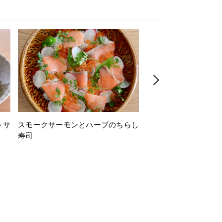
トサ
スモークサーモンとハーブのちらし
とうもろこしと枝豆の
寿司
ミン風味