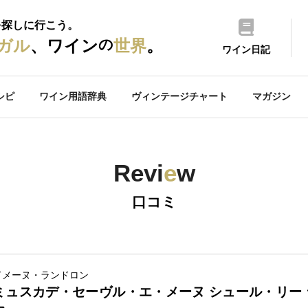
を探しに行こう。
の
ガル
、ワイン
世界
。
ワイン日記
シピ
ワイン用語辞典
ヴィンテージチャート
マガジン
Revi
e
w
口コミ
ドメーヌ・ランドロン
ミュスカデ・セーヴル・エ・メーヌ シュール・リー 