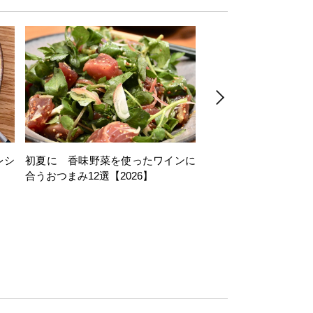
レシ
初夏に 香味野菜を使ったワインに
そら豆を使ったワイン
合うおつまみ12選【2026】
11選【2026】