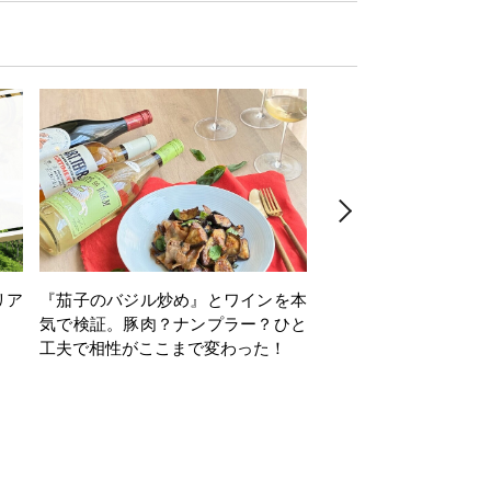
リア
『茄子のバジル炒め』とワインを本
ワインクイズ Vol.71
気で検証。豚肉？ナンプラー？ひと
工夫で相性がここまで変わった！