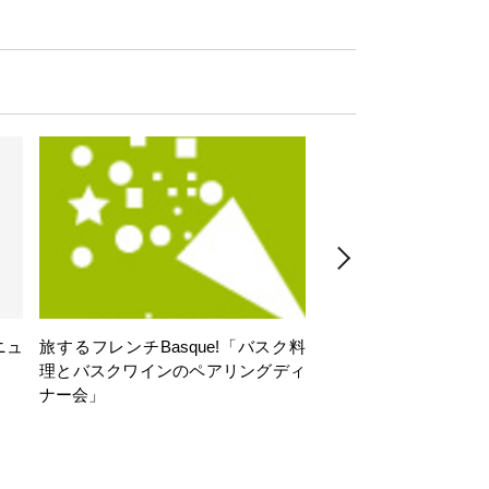
ニュ
旅するフレンチBasque!「バスク料
旅するフレンチBasq
理とバスクワインのペアリングディ
理とバスクワインのペ
ナー会」
ナー会」