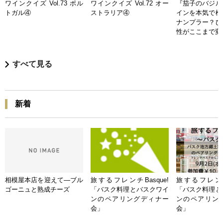
ワインクイズ Vol.73 ポル
ワインクイズ Vol.72 オー
『茄子のバジル
トガル④
ストラリア④
インを本気で検
ナンプラー？ひ
性がここまで変
すべて見る
新着
相模屋本店を迎えて―ブル
旅するフレンチBasque!
旅するフレンチB
ゴーニュと熟成チーズ
「バスク料理とバスクワイ
「バスク料理と
ンのペアリングディナー
ンのペアリン
会」
会」