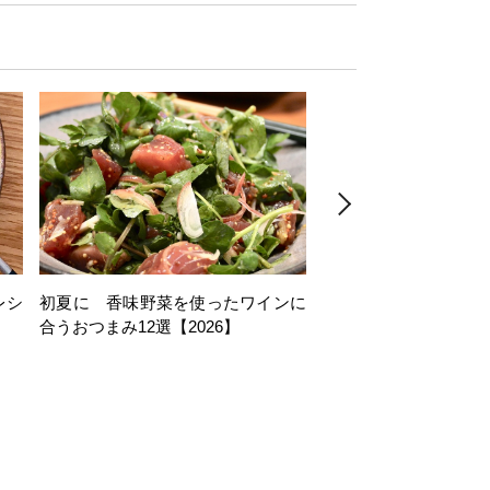
レシ
初夏に 香味野菜を使ったワインに
そら豆を使ったワイン
合うおつまみ12選【2026】
11選【2026】