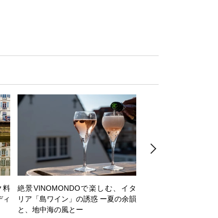
ク料
絶景VINOMONDOで楽しむ、イタ
【日帰り】岩井穂純講
ディ
リア「島ワイン」の誘惑 ー夏の余韻
ヶ岳西麓・注目ワイナ
と、地中海の風とー