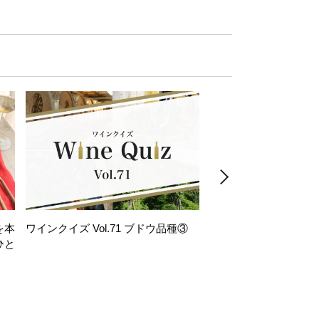
を本
ワインクイズ Vol.71 ブドウ品種③
レモンサワー好きな
ひと
い。「塩せんべい×辛
！
グ」のはじける果実味
お気軽ペアリング】