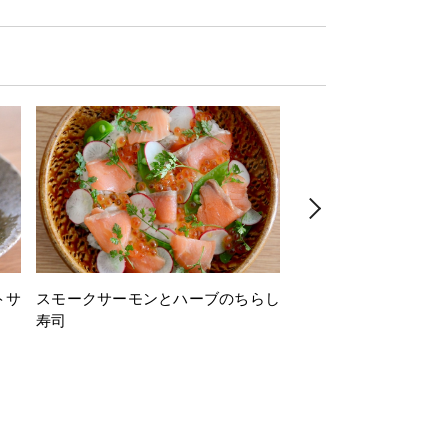
トサ
スモークサーモンとハーブのちらし
とうもろこしと枝豆の
寿司
ミン風味