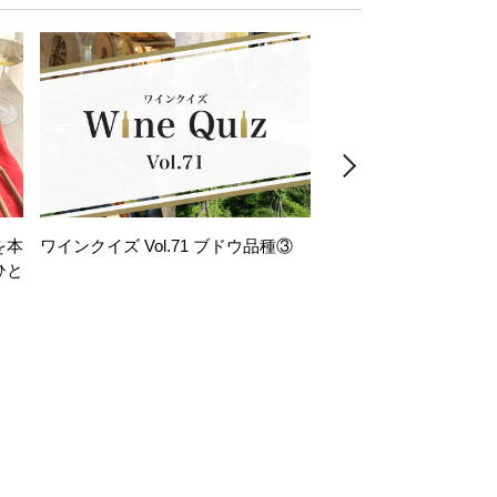
を本
ワインクイズ Vol.71 ブドウ品種③
レモンサワー好きな
ひと
い。「塩せんべい×辛
！
グ」のはじける果実味
お気軽ペアリング】