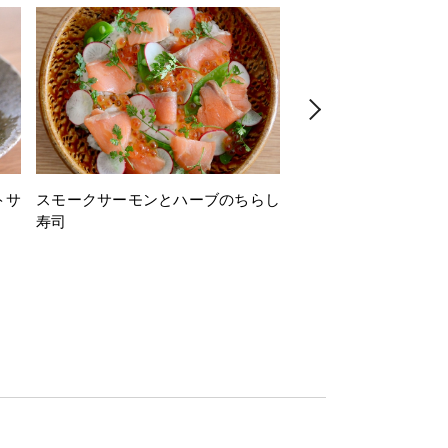
トサ
スモークサーモンとハーブのちらし
とうもろこしと枝豆の
寿司
ミン風味