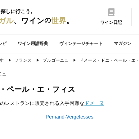
を探しに行こう。
の
ガル
、ワイン
世界
。
ワイン日記
シピ
ワイン用語辞典
ヴィンテージチャート
マガジン
す
フランス
ブルゴーニュ
ドメーヌ・ドニ・ペール・エ
ニュ
・ペール・エ・フィス
のレストランに販売される入手困難な
ドメーヌ
Pernand-Vergelesses