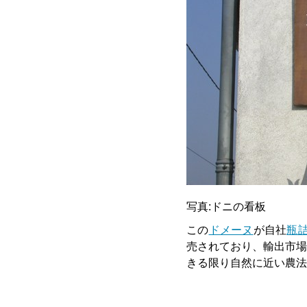
写真:ドニの看板
この
ドメーヌ
が自社
瓶
売されており、輸出市場
きる限り自然に近い農法