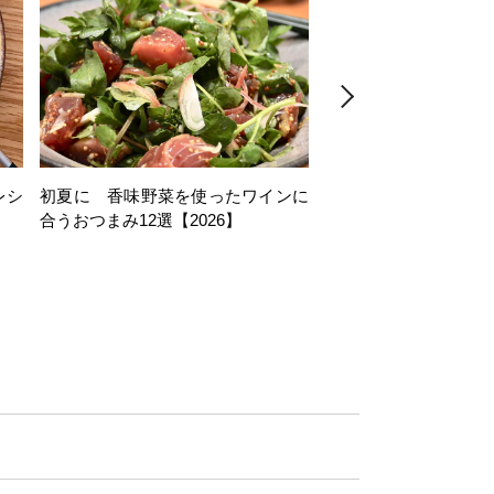
レシ
初夏に 香味野菜を使ったワインに
そら豆を使ったワイン
合うおつまみ12選【2026】
11選【2026】