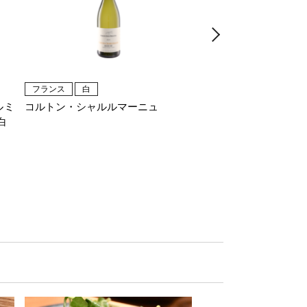
フランス
白
フランス
赤
ルミ
コルトン・シャルルマーニュ
ブルゴーニュ オート
白
ボーヌ 赤