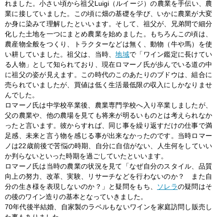
れました。小さい頃から祖父Luigi（ルイージ）の農業を手伝い、農
業に接していました。この頃に畑の基礎を学び、いかに農業が大変
か身に染みて理解したといいます。そして、祖父が、兄弟間で細分
化した土地を一つにまとめ農業を始めました。もちろんこの頃は、
農産物全般をつくり、トラクターなどは無く、動物（牛や馬）を使
い耕していました。祖父は、当時、
地域
で「ワイン鑑定に長けてい
る人物」として知られており、現在ロマーノ氏が歩んでいる道の中
に祖父の姿が見えます。この時代のこのあたりのブドウは、組合に
売られていましたが、買値は低く生活最低限の収入にしかなりませ
んでした。
ロマーノ氏は中学校卒業後、農業専門学校へ入り卒業しましたが、
父の農業や、他の農場を見ても将来が明るいものとは考えられなか
ったと言います。彼からすれば、同じ事を繰り返すだけの仕事で満
足感、未来と言う物を感じる事が出来なかったのです。当時ロマー
ノは22歳前後で苦悩の時期、自分に自信がない、人生何をしていい
か判らないといった時期を過ごしていたといいます。
ロマーノ氏は当時の農業の状況を見て「なぜ自分のスタイル、品質
向上の努力、改革、実験、リサーチなどを行わないのか？ また自
分の生き様を表現しないのか？」と疑問をもち、
ソレラ
の疑問はそ
の後のワイン造りの基本となっていきました。
70年代後半結婚、自家製のラベルもないワインを家庭訪問し販売し
た事もありました。