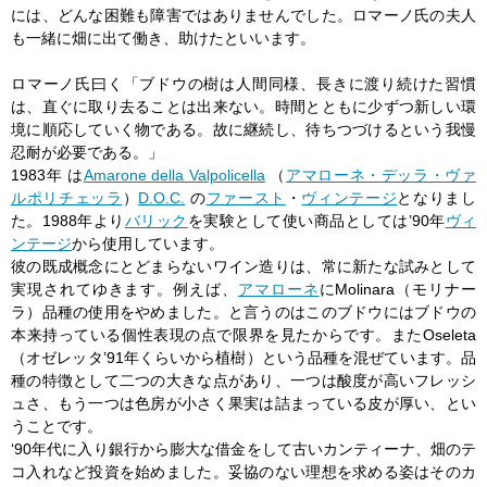
には、どんな困難も障害ではありませんでした。ロマーノ氏の夫人
も一緒に畑に出て働き、助けたといいます。
ロマーノ氏曰く「ブドウの樹は人間同様、長きに渡り続けた習慣
は、直ぐに取り去ることは出来ない。時間とともに少ずつ新しい環
境に順応していく物である。故に継続し、待ちつづけるという我慢
忍耐が必要である。」
1983年 は
Amarone della Valpolicella
（
アマローネ・デッラ・ヴァ
ルポリチェッラ
）
D.O.C.
の
ファースト
・
ヴィンテージ
となりまし
た。1988年より
バリック
を実験として使い商品としては’90年
ヴィ
ンテージ
から使用しています。
彼の既成概念にとどまらないワイン造りは、常に新たな試みとして
実現されてゆきます。例えば、
アマローネ
にMolinara（モリナー
ラ）品種の使用をやめました。と言うのはこのブドウにはブドウの
本来持っている個性表現の点で限界を見たからです。またOseleta
（オゼレッタ’91年くらいから植樹）という品種を混ぜています。品
種の特徴として二つの大きな点があり、一つは酸度が高いフレッシ
ュさ、もう一つは色房が小さく果実は詰まっている皮が厚い、とい
うことです。
‘90年代に入り銀行から膨大な借金をして古いカンティーナ、畑のテ
コ入れなど投資を始めました。妥協のない理想を求める姿はそのカ