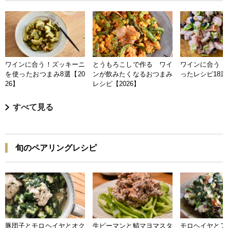
ワインに合う！ズッキーニ
とうもろこしで作る ワイ
ワインに合う 
を使ったおつまみ8選【20
ンが飲みたくなるおつまみ
ったレシピ18選【
26】
レシピ【2026】
すべて見る
旬のペアリングレシピ
豚団子とモロヘイヤとオク
生ピーマンと鯖マヨマスタ
モロヘイヤとア