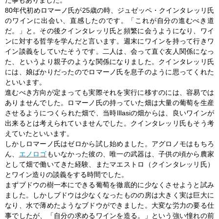
80年代初めロマーノ氏が25歳の時、ジュゼッペ・クインタレッリ氏
のワインに出会い、直感したのです。「これが自分の進むべき道
だ。」と。その後クインタレッリ氏と頻繁に会うようになり、ワイ
ンに対する哲学を学んだと言います。週末にワインを持って行きワ
イン談義をしていたそうです。二人は、会って直ぐ友人関係になっ
た、というより親子のような関係になりました。クインタレッリ氏
には、娘ばかりだったのでロマーノ氏を息子のように思ってくれた
といいます。
進むべき方向が定まっても実際それを実行に移すのには、容易では
ありませんでした。ロマーノ氏の持っていた畑は大量の葡萄を生産
させるようにつくられた畑で、当時Illasiの畑からは、良いワインが
出来るとは考えられていませんでした。クインタレッリ氏もそう考
えていたといいます。
しかしロマーノ氏はゼロから試し始めました。アグロノモはもちろ
ん、
エノロゴ
もいなかった彼の、唯一の武器は、子供の頃から農家
として畑で働いてきた経験、またマエストロ（クインタレッリ氏）
とワイン造りの談義をする時間でした。
まずブドウの樹一本にできる葡萄を徹底的に少なくさせようと試み
ました。しかしブドウは少なくなったものの房は大きく実は巨大に
なり、水で薄めたようなブドウができました。大変な労力の要る仕
事でしたが、「自分の求めるワインを造る。」という強い憧れの前