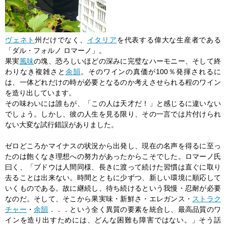
ヴェネト
州だけでなく、
イタリア
を代表する偉大な生産者である
「ダル・フォルノ ロマーノ」。
果実
風味
の塊、恐ろしいほどの深みに完璧なハーモニー、そして終
わりなき複雑さと
余韻
。そのワインの真価が100％発揮されるに
は、一体どれだけの時が必要となるのか考えさせられる程のワイン
を造り出しています。
その味わいには誰もが、「この人は天才だ！」と感じるに違いない
でしょう。しかし、彼の人生を見る限り、その一言では片付けられ
ない大変な試行錯誤がありました。
ゼロどころかマイナスの状況から出発し、現在の名声を得るに至っ
たのは飽くなき理想への努力があったからこそでした。ロマーノ氏
曰く、「ブドウは人間同様、長きに渡って続けた習慣は直ぐに取り
去ることは出来ない。時間とともに少ずつ、新しい環境に順応して
いくものである。故に継続し、待ち続けるという我慢・忍耐が必要
なのだ。そして、そこから果実味・新鮮さ・エレガンス・
ストラク
チャー
・
余韻
．．．という全く異質の要素を統合し、最高品質のワ
インを造り出すためには、どんな困難も障害ではない。」そう話