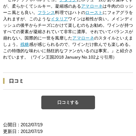
が、柔らかくてシルキー。凝縮感のある
アマローネ
は牛肉のロッシ
ーニ風とも良い。
フランス
料理ではハトの
ロースト
にフォアグラを
入れますが、このような
イタリア
ワインは相性が良い。メインディ
ッシュの後半からチーズにかけて楽しむのもお勧め。ワインが持つ
すべての要素が凝縮されていて非常に濃厚。それでいてバランスが
崩れない。国際的に一世を風靡した
アマローネ
のスタイルといえま
しょう。
残糖
感が感じられるので、ワインだけ飲んでも楽しめる。
この特徴的な味わいに熱狂的なファンがいるのは事実。』と紹介さ
れています。（ワイン王国2018 January No.102より引用）
口コミ
口コミする
公開日 :
2012/07/19
更新日 :
2012/07/19