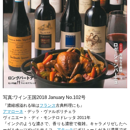
写真:ワイン王国2018 January No.102号
『濃縮感溢れる味は
フランス
古典料理にも』
アマローネ
・デッラ・ヴァルポリチェラ
ヴィニエート・ディ・モンテロドレッタ 2011年
『インクのような濃さで、香りも濃密で複雑。キャラメリゼしたヘ
ーゼルナッツやバルサミコ。
アタック
にボリュームがあり濃厚です