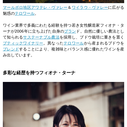
マールボロ
地区
アワテレ・ヴァレー
＆
ワイラウ・ヴァレー
に広がる
魅惑の
テロワール
。
ワイン業界で多義にわたる経験を持つ若き女性醸造家フィオナ・タ
ーナが2006年に立ち上げた自身の
ブラン
ド。自然に優しい農法とし
て知られる
サステーナブル農法
を採用し、ブドウ栽培に重きを置く
ブティックワイナリー
。異なった
テロワール
から産まれるブドウを
ブレンド
することにより、複雑味とバランス感に優れたワインを産
み出しています。
多彩な経歴を持つフィオナ・ターナ