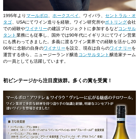
1995年より
マールボロ
、
ホークスベイ
、ワイパラ、
セントラル・オ
タゴ
、USAにてワイン造りを経験。ワイン研究所や
ボトリング
会社
での経験や
ワイナリー
の建設プロジェクトに参加するなど
コンサル
タント
業務にも従事し、国外では90年代にイギリスにてワイン営業
にも携わってきました。多義に渡るワイン業界での経験を活かし20
06年に念願の自身の
ワイナリー
を設立、現在は自らの
ワイナリー
を
運営する傍ら、ニュージーランド醸造
コンサルタント
醸造家チーム
の一員としても活躍しています。
初ビンテージから注目度抜群。多くの賞を受賞！