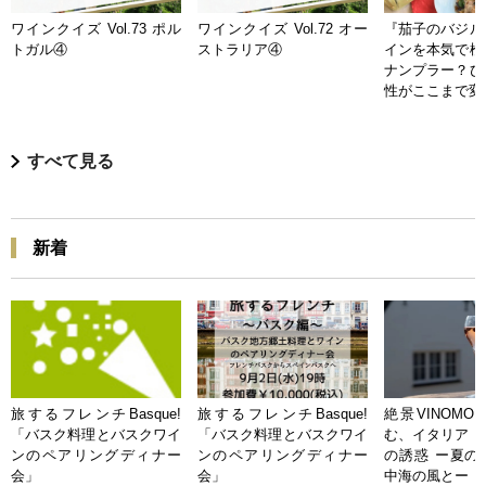
ワインクイズ Vol.73 ポル
ワインクイズ Vol.72 オー
『茄子のバジル
トガル④
ストラリア④
インを本気で検
ナンプラー？ひ
性がここまで変
すべて見る
新着
旅するフレンチBasque!
旅するフレンチBasque!
絶景VINOMO
「バスク料理とバスクワイ
「バスク料理とバスクワイ
む、イタリア「
ンのペアリングディナー
ンのペアリングディナー
の誘惑 ー夏の
会」
会」
中海の風とー