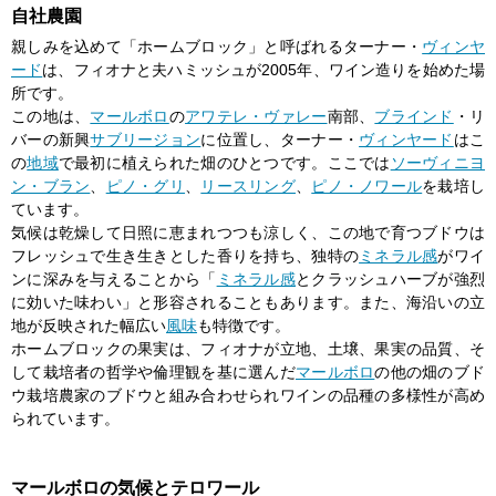
自社農園
親しみを込めて「ホームブロック」と呼ばれるターナー・
ヴィンヤ
ード
は、フィオナと夫ハミッシュが2005年、ワイン造りを始めた場
所です。
この地は、
マールボロ
の
アワテレ・ヴァレー
南部、
ブラインド
・リ
バーの新興
サブリージョン
に位置し、ターナー・
ヴィンヤード
はこ
の
地域
で最初に植えられた畑のひとつです。ここでは
ソーヴィニヨ
ン・ブラン
、
ピノ・グリ
、
リースリング
、
ピノ・ノワール
を栽培し
ています。
気候は乾燥して日照に恵まれつつも涼しく、この地で育つブドウは
フレッシュで生き生きとした香りを持ち、独特の
ミネラル感
がワイ
ンに深みを与えることから「
ミネラル感
とクラッシュハーブが強烈
に効いた味わい」と形容されることもあります。また、海沿いの立
地が反映された幅広い
風味
も特徴です。
ホームブロックの果実は、フィオナが立地、土壌、果実の品質、そ
して栽培者の哲学や倫理観を基に選んだ
マールボロ
の他の畑のブド
ウ栽培農家のブドウと組み合わせられワインの品種の多様性が高め
られています。
マールボロの気候とテロワール