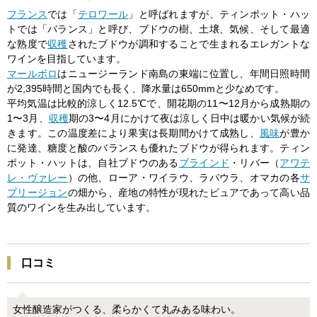
フランス
では「
テロワール
」と呼ばれますが、ティンポット・ハッ
トでは「バランス」と呼び、ブドウの樹、土壌、気候、そして最適
な熟度で
収穫
されたブドウが調和することで生まれるエレガントな
ワインを目指しています。
マールボロ
はニュージーランド南島の東端に位置し、年間日照時間
が2,395時間と国内でも長く、降水量は650mmと少なめです。
平均気温は比較的涼しく12.5℃で、開花期の11〜12月から成熟期の
1〜3月、
収穫
期の3〜4月にかけて夜は涼しく日中は暖かい気候が続
きます。この温度差により果実は長期間かけて成熟し、
風味
が豊か
に発達、糖度と酸のバランスも優れたブドウが得られます。ティン
ポット・ハットは、自社ブドウのある
ブラインド
・リバー（
アワテ
レ・ヴァレー
）の他、ローア・ワイラウ、ラパウラ、オマカの各
サ
ブリージョン
の畑から、産地の特性が現れたピュアであって高い品
質のワインを生み出しています。
口コミ
女性醸造家がつくる、柔らかくて丸みある味わい。