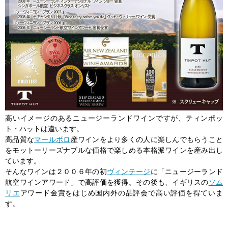
高いイメージのあるニュージーランドワインですが、ティンポッ
ト・ハットは違います。
高品質な
マールボロ
産ワインをより多くの人に楽しんでもらうこと
をモットーリーズナブルな価格で楽しめる本格派ワインを産み出し
ています。
そんなワインは２００６年の初
ヴィンテージ
に「ニュージーランド
航空ワインアワード」で高評価を獲得。その後も、イギリスの
ソム
リエ
アワード金賞をはじめ国内外の品評会で高い評価を得ていま
す。