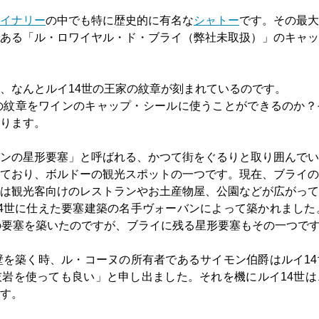
イナリー
の中でも特に歴史的に有名な
シャトー
です。その最大
ある「ル・ロワイヤル・ド・ブライ（弊社未取扱）」のキャッ
、なんとルイ14世の王家の紋章が刻まれているのです。
の紋章をワインのキャップ・シールに使うことができるのか？
ります。
ンの星形要塞」と呼ばれる、かつて街をぐるりと取り囲んでい
ており、ボルドーの観光スポットの一つです。現在、ブライの
は観光客向けのレストランやお土産物屋、公園などが広がって
4世に仕えた要塞建築の名手ヴォーバンによって築かれました
の要塞を築いたのですが、ブライに残る星形要塞もその一つで
壁を築く時、ル・コーヌの所有者であるサイモン伯爵はルイ1
岩を使っても良い」と申し出ました。それを機にルイ14世は
す。