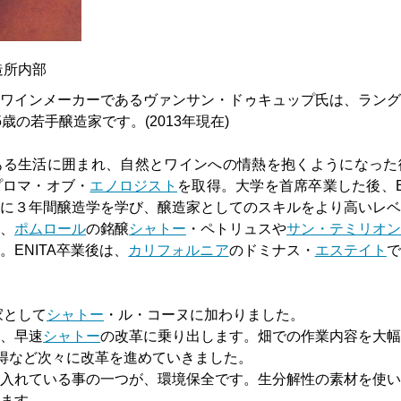
造所内部
ワインメーカーであるヴァンサン・ドゥキュップ氏は、ラング
歳の若手醸造家です。(2013年現在)
ある生活に囲まれ、自然とワインへの情熱を抱くようになった
プロマ・オブ・
エノロジスト
を取得。大学を首席卒業した後、EN
に３年間醸造学を学び、醸造家としてのスキルをより高いレベ
、
ポムロール
の銘醸
シャトー
・ペトリュスや
サン・テミリオン
ENITA卒業後は、
カリフォルニア
のドミナス・
エステイト
で
家として
シャトー
・ル・コーヌに加わりました。
、早速
シャトー
の改革に乗り出します。畑での作業内容を大幅
取得など次々に改革を進めていきました。
入れている事の一つが、環境保全です。生分解性の素材を使い
ます。