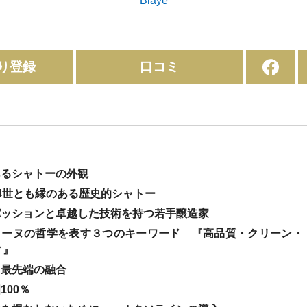
Blaye
り登録
口コミ
あるシャトーの外観
14世とも縁のある歴史的シャトー
いパッションと卓越した技術を持つ若手醸造家
・コーヌの哲学を表す３つのキーワード 『高品質・クリーン・
ィ』
と最先端の融合
100％