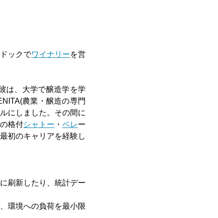
ドックで
ワイナリー
を営
彼は、大学で醸造学を学
ITA(農業・醸造の専門
ルにしました。その間に
の格付
シャトー
・
ベレ
ー
最初のキャリアを経験し
に刷新したり、統計デー
、環境への負荷を最小限