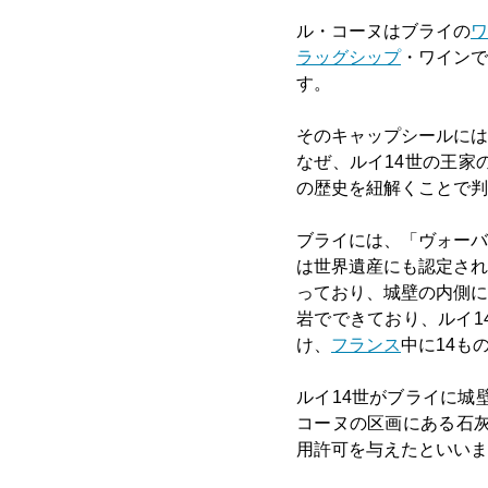
ル・コーヌはブライの
ワ
ラッグシップ
・ワインで
す。
そのキャップシールには
なぜ、ルイ14世の王家
の歴史を紐解くことで判
ブライには、「ヴォーバ
は世界遺産にも認定され
っており、城壁の内側に
岩でできており、ルイ1
け、
フランス
中に14も
ルイ14世がブライに城
コーヌの区画にある石灰
用許可を与えたといいま