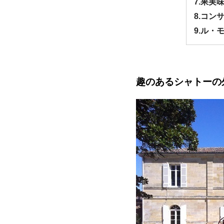
7.果
8.コ
9.ル・
趣のあるシャトーの