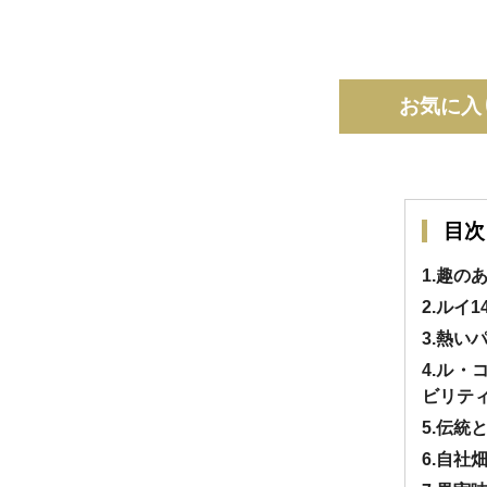
お気に入
目次
1.趣の
2.ルイ
3.熱
4.ル
ビリテ
5.伝統
6.自社畑