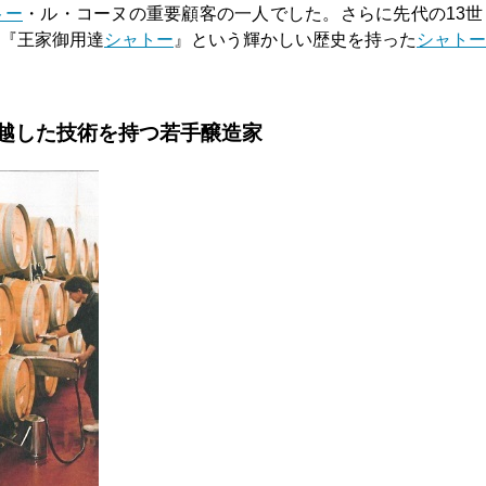
トー
・ル・コーヌの重要顧客の一人でした。さらに先代の13世
『王家御用達
シャトー
』という輝かしい歴史を持った
シャトー
越した技術を持つ若手醸造家