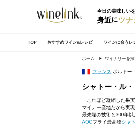
今日の美味しい
に
身近
ツナ
TOP
おすすめワイン&レシピ
ワインに合うレ
ホーム
ワイナリーを探
フランス
ボルドー
シャトー・ル・
「これほど凝縮した果実
マイナー産地だから実現
最先端の技術と300年
AOC
ブライ最高峰
シャ