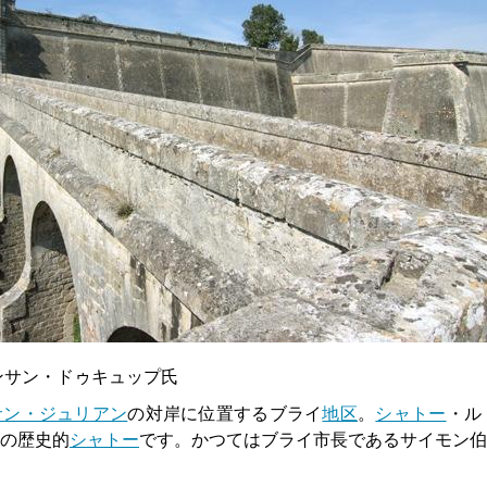
ンサン・ドゥキュップ氏
サン・ジュリアン
の対岸に位置するブライ
地区
。
シャトー
・ル
の歴史的
シャトー
です。かつてはブライ市長であるサイモン伯