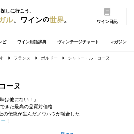
を探しに行こう。
の
ガル
、ワイン
世界
。
ワイン日記
シピ
ワイン用語辞典
ヴィンテージチャート
マガジン
す
フランス
ボルドー
シャトー・ル・コーヌ
コーヌ
味は他にない！」
できた最高の品質対価格！
以上の伝統が生んだノウハウが融合した
トー
！