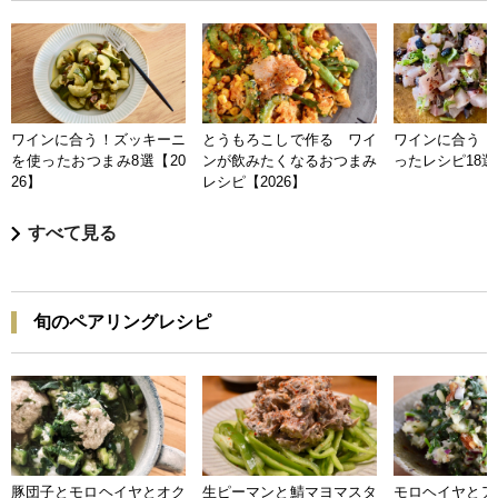
ワインに合う！ズッキーニ
とうもろこしで作る ワイ
ワインに合う 
を使ったおつまみ8選【20
ンが飲みたくなるおつまみ
ったレシピ18選【
26】
レシピ【2026】
すべて見る
旬のペアリングレシピ
豚団子とモロヘイヤとオク
生ピーマンと鯖マヨマスタ
モロヘイヤとア