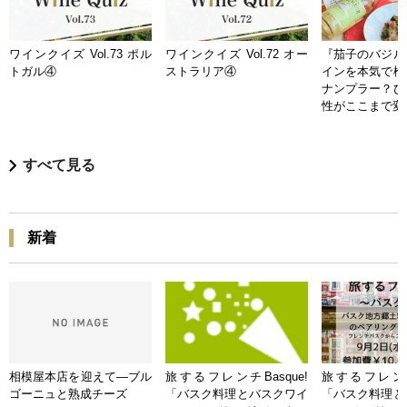
ワインクイズ Vol.73 ポル
ワインクイズ Vol.72 オー
『茄子のバジル
トガル④
ストラリア④
インを本気で検
ナンプラー？ひ
性がここまで変
すべて見る
新着
相模屋本店を迎えて―ブル
旅するフレンチBasque!
旅するフレンチB
ゴーニュと熟成チーズ
「バスク料理とバスクワイ
「バスク料理と