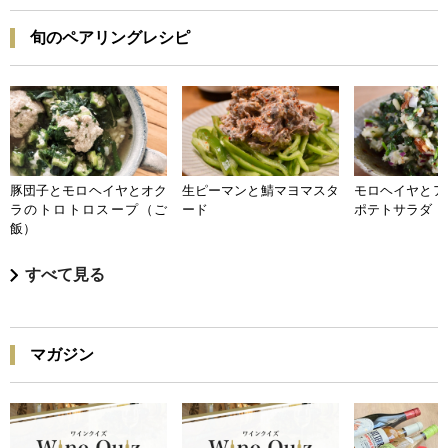
旬のペアリングレシピ
豚団子とモロヘイヤとオク
生ピーマンと鯖マヨマスタ
モロヘイヤとア
ラのトロトロスープ（ご
ード
ポテトサラダ
飯）
すべて見る
マガジン