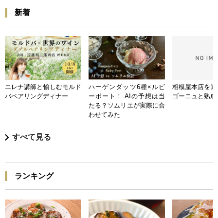
新着
エレナ講師と愉しむモルド
ハーゲンダッツ6種×ルビ
相模屋本店を迎
バペアリングディナー
ーポート！ AIの予想は当
ゴーニュと熟成
たる？ソムリエが実際に合
わせてみた
すべて見る
ランキング