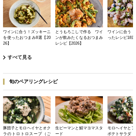
ワインに合う！ズッキーニ
とうもろこしで作る ワイ
ワインに合う 
を使ったおつまみ8選【20
ンが飲みたくなるおつまみ
ったレシピ18選【
26】
レシピ【2026】
すべて見る
旬のペアリングレシピ
豚団子とモロヘイヤとオク
生ピーマンと鯖マヨマスタ
モロヘイヤとア
ラのトロトロスープ（ご
ード
ポテトサラダ