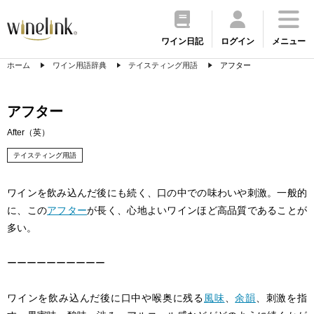
ワイン日記
ログイン
メニュー
ホーム
ワイン用語辞典
テイスティング用語
アフター
アフター
After（英）
テイスティング用語
ワインを飲み込んだ後にも続く、口の中での味わいや刺激。一般的
に、この
アフター
が長く、心地よいワインほど高品質であることが
多い。
ーーーーーーーーーー
ワインを飲み込んだ後に口中や喉奥に残る
風味
、
余韻
、刺激を指