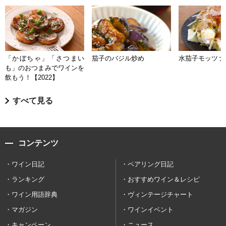
「かぼちゃ」「さつまい
茄子のバジル炒め
水茄子モッツァ
も」のおつまみでワインを
飲もう！【2022】
すべて見る
コンテンツ
ワイン日記
ペアリング日記
ランキング
おすすめワイン＆レシピ
ワイン用語辞典
ヴィンテージチャート
マガジン
ワインイベント
キャンペーン
ニュース