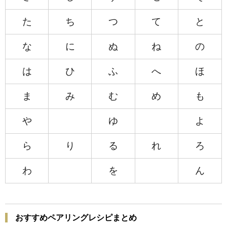
た
ち
つ
て
と
な
に
ぬ
ね
の
は
ひ
ふ
へ
ほ
ま
み
む
め
も
や
ゆ
よ
ら
り
る
れ
ろ
わ
を
ん
おすすめペアリングレシピまとめ