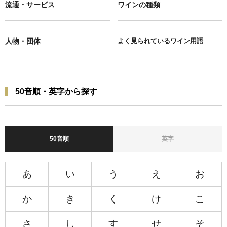
流通・サービス
ワインの種類
人物・団体
よく見られているワイン用語
50音順・英字から探す
50音順
英字
あ
い
う
え
お
か
き
く
け
こ
さ
し
す
せ
そ