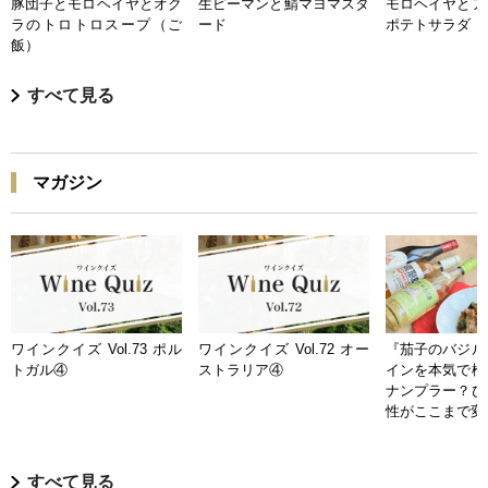
豚団子とモロヘイヤとオク
生ピーマンと鯖マヨマスタ
モロヘイヤとア
ラのトロトロスープ（ご
ード
ポテトサラダ
飯）
すべて見る
マガジン
ワインクイズ Vol.73 ポル
ワインクイズ Vol.72 オー
『茄子のバジル
トガル④
ストラリア④
インを本気で検
ナンプラー？ひ
性がここまで変
すべて見る