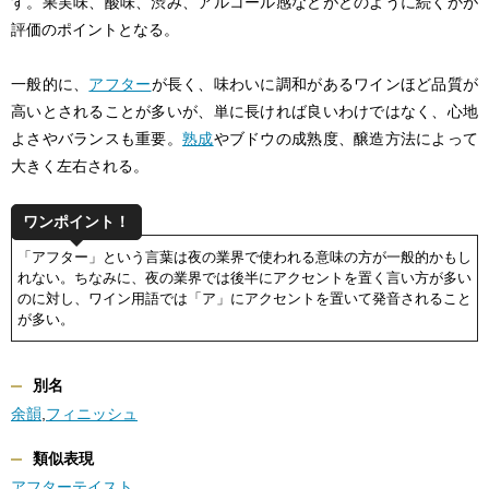
す。果実味、酸味、渋み、アルコール感などがどのように続くかが
評価のポイントとなる。
一般的に、
アフター
が長く、味わいに調和があるワインほど品質が
高いとされることが多いが、単に長ければ良いわけではなく、心地
よさやバランスも重要。
熟成
やブドウの成熟度、醸造方法によって
大きく左右される。
ワンポイント！
「アフター」という言葉は夜の業界で使われる意味の方が一般的かもし
れない。ちなみに、夜の業界では後半にアクセントを置く言い方が多い
のに対し、ワイン用語では「ア」にアクセントを置いて発音されること
が多い。
別名
余韻
,
フィニッシュ
類似表現
アフターテイスト