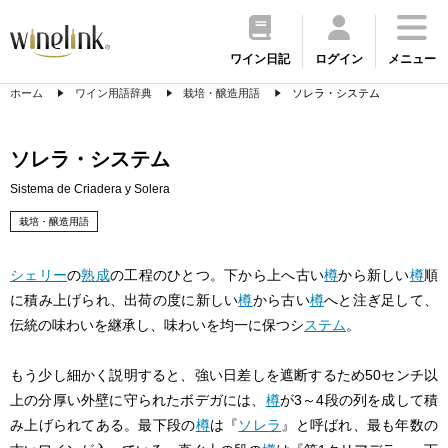
ワイン日記
ログイン
メニュー
ホーム
ワイン用語辞典
栽培・醸造用語
ソレラ・システム
ソレラ・システム
Sistema de Criadera y Solera
栽培・醸造用語
シェリー
の
熟成
の工程のひとつ。下から上へ古い
樽
から新しい
樽
順
に積み上げられ、出荷の度に新しい
樽
から古い
樽
へと注ぎ足して、
伝統の味わいを継承し、味わいを均一に保つシ
ステム
。
もう少し細かく説明すると、強い日差しを遮断するため50センチ以
上の分厚い外壁に守られたボデガには、
樽
が3～4段の列を成して積
み上げられてある。最下段の
樽
は『
ソレラ
』と呼ばれ、最も年数の