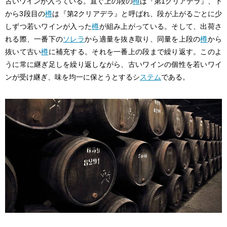
古いワインが入っている。直ぐ上の段の
樽
は『第1クリアデラ』、下
から3段目の
樽
は『第2クリアデラ』と呼ばれ、段が上がるごとに少
しずつ若いワインが入った
樽
が組み上がっている。そして、出荷さ
れる際、一番下の
ソレラ
から適量を抜き取り、同量を上段の
樽
から
抜いて古い
樽
に補充する。それを一番上の段まで繰り返す。このよ
うに常に継ぎ足しを繰り返しながら、古いワインの個性を若いワイ
ンが受け継ぎ、味を均一に保とうとするシ
ステム
である。