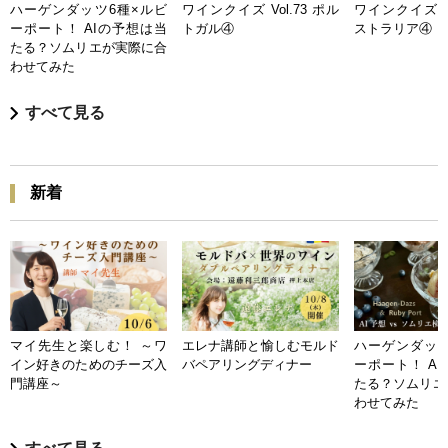
ハーゲンダッツ6種×ルビ
ワインクイズ Vol.73 ポル
ワインクイズ Vo
ーポート！ AIの予想は当
トガル④
ストラリア④
たる？ソムリエが実際に合
わせてみた
すべて見る
新着
マイ先生と楽しむ！ ～ワ
エレナ講師と愉しむモルド
ハーゲンダッツ
イン好きのためのチーズ入
バペアリングディナー
ーポート！ A
門講座～
たる？ソムリエ
わせてみた