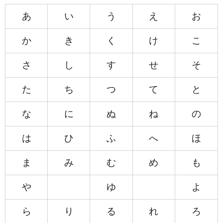
あ
い
う
え
お
か
き
く
け
こ
さ
し
す
せ
そ
た
ち
つ
て
と
な
に
ぬ
ね
の
は
ひ
ふ
へ
ほ
ま
み
む
め
も
や
ゆ
よ
ら
り
る
れ
ろ