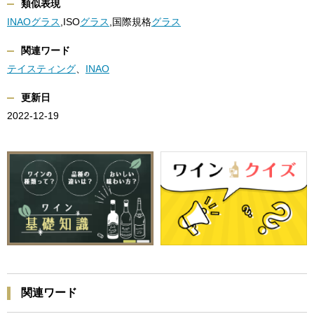
類似表現
INAO
グラス
,ISO
グラス
,国際規格
グラス
関連ワード
テイスティング
、
INAO
更新日
2022-12-19
関連ワード