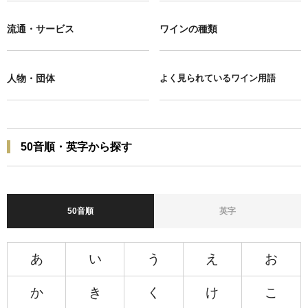
流通・サービス
ワインの種類
人物・団体
よく見られているワイン用語
50音順・英字から探す
50音順
英字
あ
い
う
え
お
か
き
く
け
こ