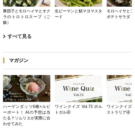
豚団子とモロヘイヤとオク
生ピーマンと鯖マヨマスタ
モロヘイヤとア
ラのトロトロスープ（ご
ード
ポテトサラダ
飯）
すべて見る
マガジン
ハーゲンダッツ6種×ルビ
ワインクイズ Vol.73 ポル
ワインクイズ Vo
ーポート！ AIの予想は当
トガル④
ストラリア④
たる？ソムリエが実際に合
わせてみた