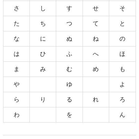
さ
し
す
せ
そ
た
ち
つ
て
と
な
に
ぬ
ね
の
は
ひ
ふ
へ
ほ
ま
み
む
め
も
や
ゆ
よ
ら
り
る
れ
ろ
わ
を
ん