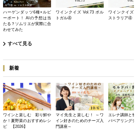
ハーゲンダッツ6種×ルビ
ワインクイズ Vol.73 ポル
ワインクイズ Vo
ーポート！ AIの予想は当
トガル④
ストラリア④
たる？ソムリエが実際に合
わせてみた
すべて見る
新着
ワインと楽しむ 彩り鮮や
マイ先生と楽しむ！ ～ワ
エレナ講師と愉
か！夏野菜のおすすめレシ
イン好きのためのチーズ入
バペアリングデ
ピ 【2026】
門講座～