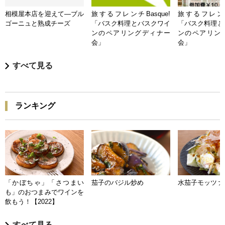
相模屋本店を迎えて―ブル
旅するフレンチBasque!
旅するフレンチB
ゴーニュと熟成チーズ
「バスク料理とバスクワイ
「バスク料理と
ンのペアリングディナー
ンのペアリン
会」
会」
すべて見る
ランキング
「かぼちゃ」「さつまい
茄子のバジル炒め
水茄子モッツァ
も」のおつまみでワインを
飲もう！【2022】
すべて見る