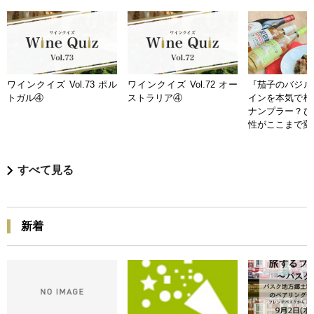
ワインクイズ Vol.73 ポル
ワインクイズ Vol.72 オー
『茄子のバジル
トガル④
ストラリア④
インを本気で検
ナンプラー？ひ
性がここまで変
すべて見る
新着