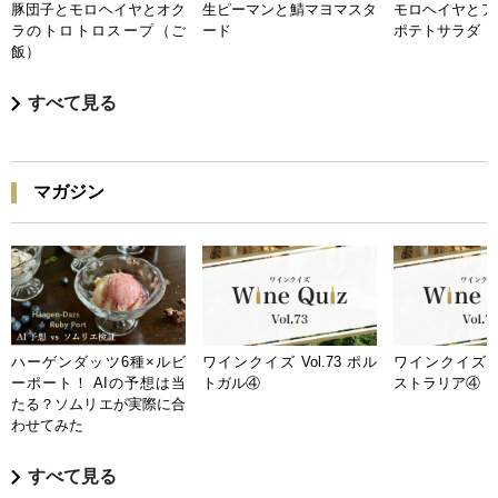
豚団子とモロヘイヤとオク
生ピーマンと鯖マヨマスタ
モロヘイヤとア
ラのトロトロスープ（ご
ード
ポテトサラダ
飯）
すべて見る
マガジン
ハーゲンダッツ6種×ルビ
ワインクイズ Vol.73 ポル
ワインクイズ Vo
ーポート！ AIの予想は当
トガル④
ストラリア④
たる？ソムリエが実際に合
わせてみた
すべて見る