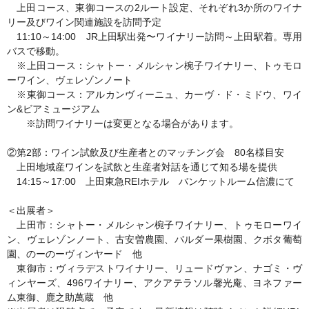
上田コース、東御コースの2ルート設定、それぞれ3か所のワイナ
リー及びワイン関連施設を訪問予定
11:10～14:00 JR上田駅出発〜ワイナリー訪問～上田駅着。専用
バスで移動。
※上田コース：シャトー・メルシャン椀子ワイナリー、トゥモロ
ーワイン、ヴェレゾンノート
※東御コース：アルカンヴィーニュ、カーヴ・ド・ミドウ、ワイ
ン&ビアミュージアム
※訪問ワイナリーは変更となる場合があります。
②第2部：ワイン試飲及び生産者とのマッチング会 80名様目安
上田地域産ワインを試飲と生産者対話を通じて知る場を提供
14:15～17:00 上田東急REIホテル バンケットルーム信濃にて
＜出展者＞
上田市：シャトー・メルシャン椀子ワイナリー、トゥモローワイ
ン、ヴェレゾンノート、古安曽農園、バルダー果樹園、クボタ葡萄
園、のーのーヴィンヤード 他
東御市：ヴィラデストワイナリー、リュードヴァン、ナゴミ・ヴ
ィンヤーズ、496ワイナリー、アクアテラソル馨光庵、ヨネファー
ム東御、鹿之助萬蔵 他