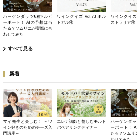
ハーゲンダッツ6種×ルビ
ワインクイズ Vol.73 ポル
ワインクイズ Vo
ーポート！ AIの予想は当
トガル④
ストラリア④
たる？ソムリエが実際に合
わせてみた
すべて見る
新着
マイ先生と楽しむ！ ～ワ
エレナ講師と愉しむモルド
ハーゲンダッツ
イン好きのためのチーズ入
バペアリングディナー
ーポート！ A
門講座～
たる？ソムリエ
わせてみた