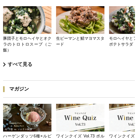
豚団子とモロヘイヤとオク
生ピーマンと鯖マヨマスタ
モロヘイヤとア
ラのトロトロスープ（ご
ード
ポテトサラダ
飯）
すべて見る
マガジン
ハーゲンダッツ6種×ルビ
ワインクイズ Vol.73 ポル
ワインクイズ Vo