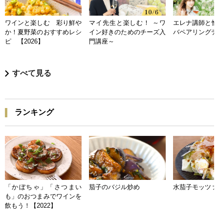
ワインと楽しむ 彩り鮮や
マイ先生と楽しむ！ ～ワ
エレナ講師と愉
か！夏野菜のおすすめレシ
イン好きのためのチーズ入
バペアリングデ
ピ 【2026】
門講座～
すべて見る
ランキング
「かぼちゃ」「さつまい
茄子のバジル炒め
水茄子モッツァ
も」のおつまみでワインを
飲もう！【2022】