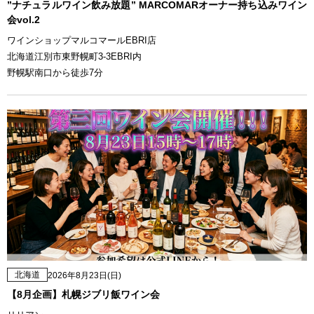
”ナチュラルワイン飲み放題” MARCOMARオーナー持ち込みワイン
会vol.2
ワインショップマルコマールEBRI店
北海道江別市東野幌町3-3EBRI内
野幌駅南口から徒歩7分
北海道
2026年8月23日(日)
【8月企画】札幌ジブリ飯ワイン会