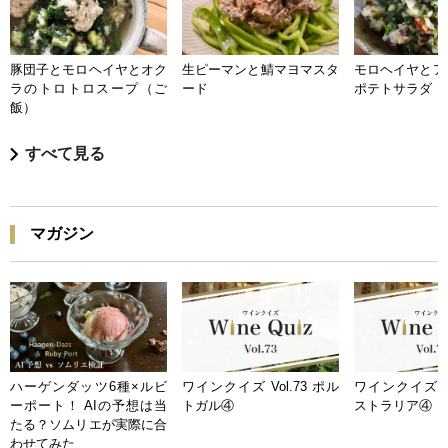
豚団子とモロヘイヤとオク
生ピーマンと鯖マヨマスタ
モロヘイヤとア
ラのトロトロスープ（ご
ード
ポテトサラダ
飯）
すべて見る
マガジン
ハーゲンダッツ6種×ルビ
ワインクイズ Vol.73 ポル
ワインクイズ Vo
ーポート！ AIの予想は当
トガル④
ストラリア④
たる？ソムリエが実際に合
わせてみた