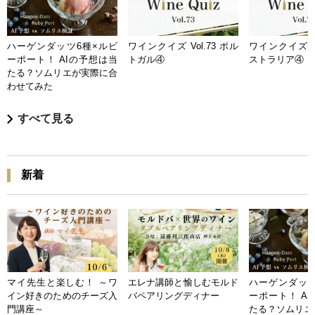
ハーゲンダッツ6種×ルビ
ワインクイズ Vol.73 ポル
ワインクイズ Vo
ーポート！ AIの予想は当
トガル④
ストラリア④
たる？ソムリエが実際に合
わせてみた
すべて見る
新着
マイ先生と楽しむ！ ～ワ
エレナ講師と愉しむモルド
ハーゲンダッツ
イン好きのためのチーズ入
バペアリングディナー
ーポート！ A
門講座～
たる？ソムリエ