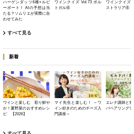
ハーゲンダッツ6種×ルビ
ワインクイズ Vol.73 ポル
ワインクイズ Vo
ーポート！ AIの予想は当
トガル④
ストラリア④
たる？ソムリエが実際に合
わせてみた
すべて見る
新着
ワインと楽しむ 彩り鮮や
マイ先生と楽しむ！ ～ワ
エレナ講師と愉
か！夏野菜のおすすめレシ
イン好きのためのチーズ入
バペアリングデ
ピ 【2026】
門講座～
すべて見る