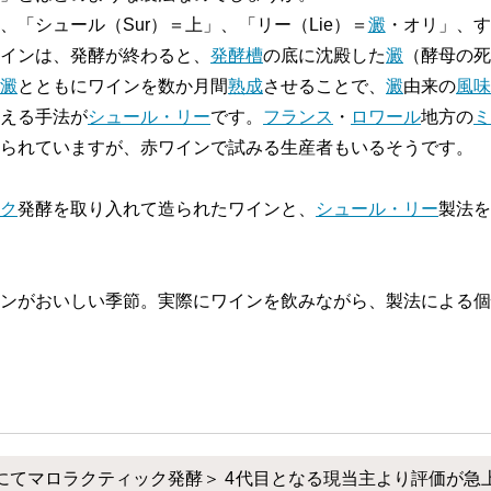
、「シュール（Sur）＝上」、「リー（Lie）＝
澱
・オリ」、す
インは、発酵が終わると、
発酵槽
の底に沈殿した
澱
（酵母の死
澱
とともにワインを数か月間
熟成
させることで、
澱
由来の
風味
える手法が
シュール・リー
です。
フランス
・
ロワール
地方の
ミ
られていますが、赤ワインで試みる生産者もいるそうです。
ク
発酵を取り入れて造られたワインと、
シュール・リー
製法を
ンがおいしい季節。実際にワインを飲みながら、製法による個
にてマロラクティック発酵＞ 4代目となる現当主より評価が急