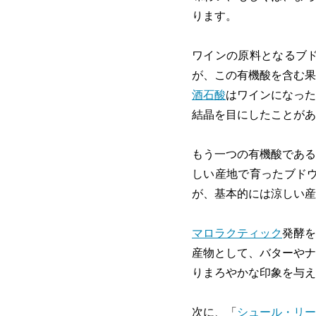
ります。
ワインの原料となるブ
が、この有機酸を含む果
酒石酸
はワインになった
結晶を目にしたことがあ
もう一つの有機酸である
しい産地で育ったブド
が、基本的には涼しい産
マロラクティック
発酵を
産物として、バターやナ
りまろやかな印象を与え
次に、「
シュール・リー