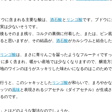
ドウに含まれる主要な酸は、
酒石酸
と
リンゴ酸
です。ブドウに
実は少ないそうです。
後もそのまま残り、コルクの裏側に付着した、または、ビン底
ると思いますが、その結晶が、
酒石酸
がカルシウムと結合した
リンゴ酸
は、まさに青りんごを齧ったようなフルーティですっ
ウに多く含まれ、暖かい産地では少なくなりますので、醸造方
地のワインのほうがスッキリした味わいになるのはこのためで
行うと、このシャキッとした
リンゴ酸
が和らいで、まろやかな
ッツの
風味
と表現されるジアセチル（ダイアセチル）が生成さ
るのです。
」とはどのような製法なのでしょうか。