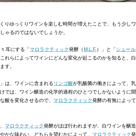
くりゆっくりワインを楽しむ時間が増えたことで、もう少しワ
しゃるのではないでしょうか。
度々耳にする「
マロラクティック
発酵（
M.L.F.
）」と「
シュール
これらによってワインにどんな変化が起こるのかを知ると、白
ます。
」は、ワインに含まれる
リンゴ酸
が乳酸菌の働きによって、乳
けでは、ワイン醸造の化学的過程のひとつでしかないように聞
な酸を変化させるので、
マロラクティック
発酵の有無によって
、
マロラクティック
発酵がほぼ行われますが、白ワインを醸造
やかな味わい、どちらを望むかによって、
マロラクティック
発