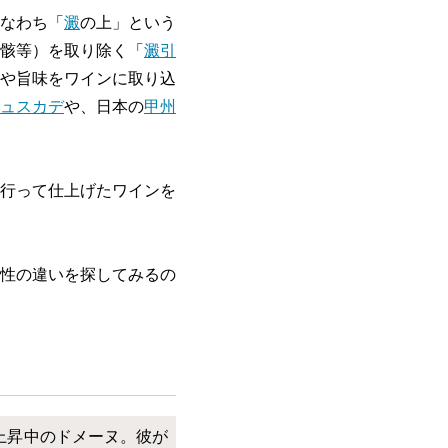
なわち「
澱
の上」という
骸等）を取り除く「
澱引
や旨味をワインに取り込
ュスカデ
や、日本の
甲州
行って仕上げたワインを
性の違いを探してみるの
上昇中のドメーヌ。彼が