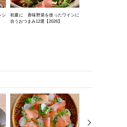
レシ
初夏に 香味野菜を使ったワインに
そら豆を使ったワイン
合うおつまみ12選【2026】
11選【2026】