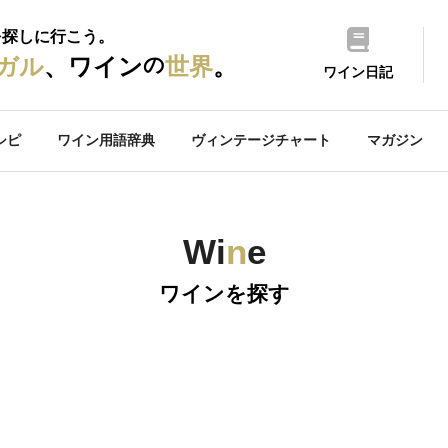
を探しに行こう。
の
ガル
、ワイン
世界
。
ワイン日記
シピ
ワイン用語辞典
ヴィンテージチャート
マガジン
Wi
n
e
ワインを探す