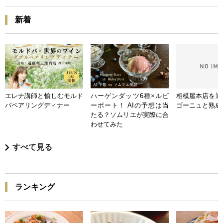
新着
エレナ講師と愉しむモルド
ハーゲンダッツ6種×ルビ
相模屋本店を迎
バペアリングディナー
ーポート！ AIの予想は当
ゴーニュと熟成
たる？ソムリエが実際に合
わせてみた
すべて見る
ランキング