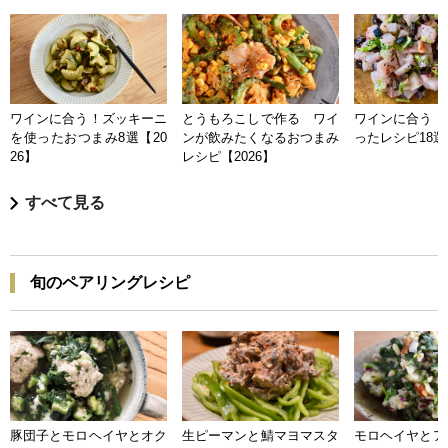
ワインに合う！ズッキーニ
とうもろこしで作る ワイ
ワインに合う 
を使ったおつまみ8選【20
ンが飲みたくなるおつまみ
ったレシピ18選【
26】
レシピ【2026】
すべて見る
旬のペアリングレシピ
豚団子とモロヘイヤとオク
生ピーマンと鯖マヨマスタ
モロヘイヤとア