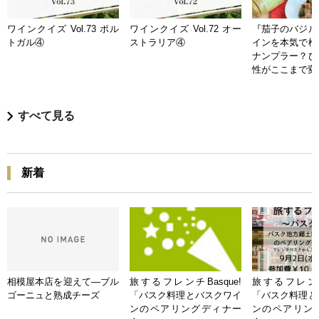
ワインクイズ Vol.73 ポル
ワインクイズ Vol.72 オー
『茄子のバジル
トガル④
ストラリア④
インを本気で検
ナンプラー？ひ
性がここまで変
すべて見る
新着
相模屋本店を迎えて―ブル
旅するフレンチBasque!
旅するフレンチB
ゴーニュと熟成チーズ
「バスク料理とバスクワイ
「バスク料理と
ンのペアリングディナー
ンのペアリン