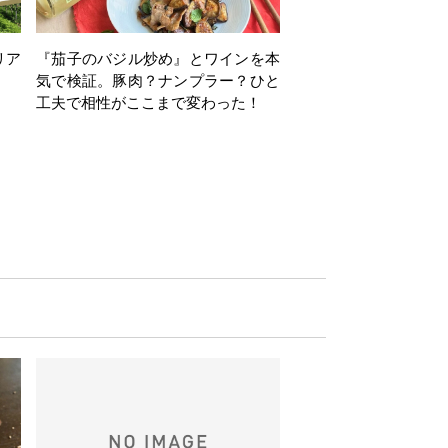
リア
『茄子のバジル炒め』とワインを本
ワインクイズ Vol.71
気で検証。豚肉？ナンプラー？ひと
工夫で相性がここまで変わった！