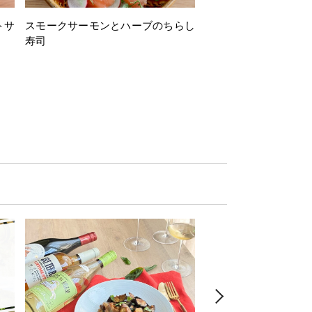
トサ
スモークサーモンとハーブのちらし
とうもろこしと枝豆の
寿司
ミン風味