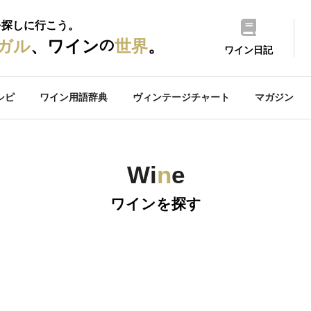
を探しに行こう。
の
ガル
、ワイン
世界
。
ワイン日記
シピ
ワイン用語辞典
ヴィンテージチャート
マガジン
Wi
n
e
ワインを探す