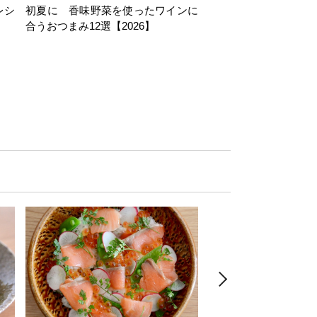
レシ
初夏に 香味野菜を使ったワインに
そら豆を使ったワイン
合うおつまみ12選【2026】
11選【2026】