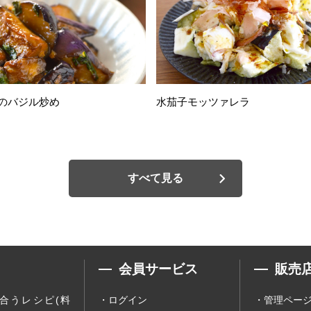
のバジル炒め
水茄子モッツァレラ
すべて見る
会員サービス
販売
合うレシピ(料
ログイン
管理ペー