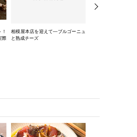
ト！
相模屋本店を迎えて―ブルゴーニュ
旅するフレンチBasq
実際
と熟成チーズ
理とバスクワインのペ
ナー会」