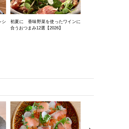
レシ
初夏に 香味野菜を使ったワインに
そら豆を使ったワイン
合うおつまみ12選【2026】
11選【2026】