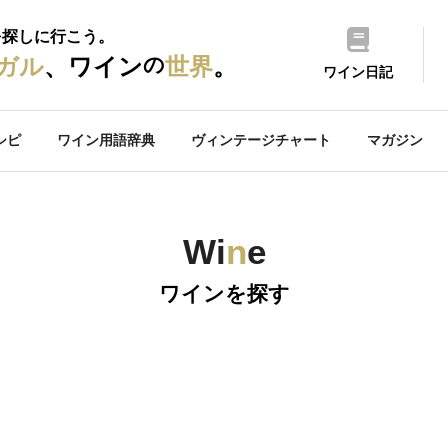
を探しに行こう。
の
ガル
、ワイン
世界
。
ワイン日記
シピ
ワイン用語辞典
ヴィンテージチャート
マガジン
Wi
n
e
ワインを探す