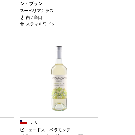
ン・ブラン
スーペリアクラス
白 / 辛口
スティルワイン
チリ
ビニェードス ベラモンテ