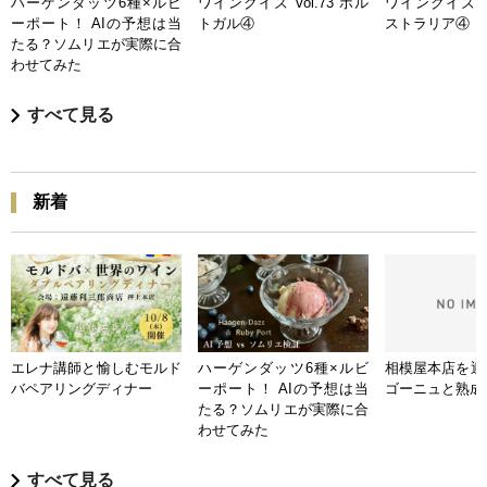
ハーゲンダッツ6種×ルビ
ワインクイズ Vol.73 ポル
ワインクイズ Vo
ーポート！ AIの予想は当
トガル④
ストラリア④
たる？ソムリエが実際に合
わせてみた
すべて見る
新着
エレナ講師と愉しむモルド
ハーゲンダッツ6種×ルビ
相模屋本店を迎
バペアリングディナー
ーポート！ AIの予想は当
ゴーニュと熟成
たる？ソムリエが実際に合
わせてみた
すべて見る