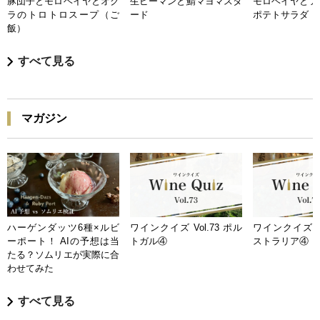
豚団子とモロヘイヤとオク
生ピーマンと鯖マヨマスタ
モロヘイヤとア
ラのトロトロスープ（ご
ード
ポテトサラダ
飯）
すべて見る
マガジン
ハーゲンダッツ6種×ルビ
ワインクイズ Vol.73 ポル
ワインクイズ Vo
ーポート！ AIの予想は当
トガル④
ストラリア④
たる？ソムリエが実際に合
わせてみた
すべて見る