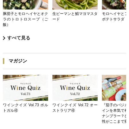
豚団子とモロヘイヤとオク
生ピーマンと鯖マヨマスタ
モロヘイヤとア
ラのトロトロスープ（ご
ード
ポテトサラダ
飯）
すべて見る
マガジン
ワインクイズ Vol.73 ポル
ワインクイズ Vol.72 オー
『茄子のバジル
トガル④
ストラリア④
インを本気で検
ナンプラー？ひ
性がここまで変