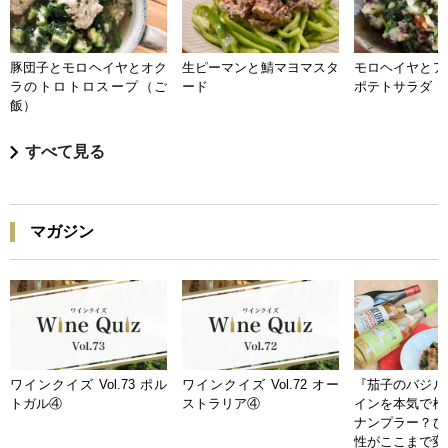
豚団子とモロヘイヤとオク
生ピーマンと鯖マヨマスタ
モロヘイヤとア
ラのトロトロスープ（ご
ード
ポテトサラダ
飯）
すべて見る
マガジン
ワインクイズ Vol.73 ポル
ワインクイズ Vol.72 オー
『茄子のバジル
トガル④
ストラリア④
インを本気で検
ナンプラー？ひ
性がここまで変