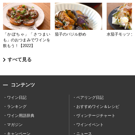
「かぼちゃ」「さつまい
茄子のバジル炒め
水茄子モッツァ
も」のおつまみでワインを
飲もう！【2022】
すべて見る
コンテンツ
ワイン日記
ペアリング日記
ランキング
おすすめワイン＆レシピ
ワイン用語辞典
ヴィンテージチャート
マガジン
ワインイベント
キャンペーン
ニュース