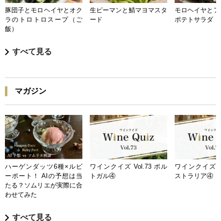
豚団子とモロヘイヤとオク
生ピーマンと鯖マヨマスタ
モロヘイヤとア
ラのトロトロスープ（ご
ード
ポテトサラダ
飯）
すべて見る
マガジン
ハーゲンダッツ6種×ルビ
ワインクイズ Vol.73 ポル
ワインクイズ Vo
ーポート！ AIの予想は当
トガル④
ストラリア④
たる？ソムリエが実際に合
わせてみた
すべて見る