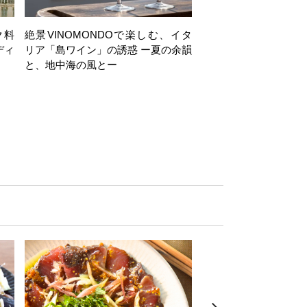
ク料
絶景VINOMONDOで楽しむ、イタ
【日帰り】岩井穂純講
ディ
リア「島ワイン」の誘惑 ー夏の余韻
ヶ岳西麓・注目ワイナ
と、地中海の風とー