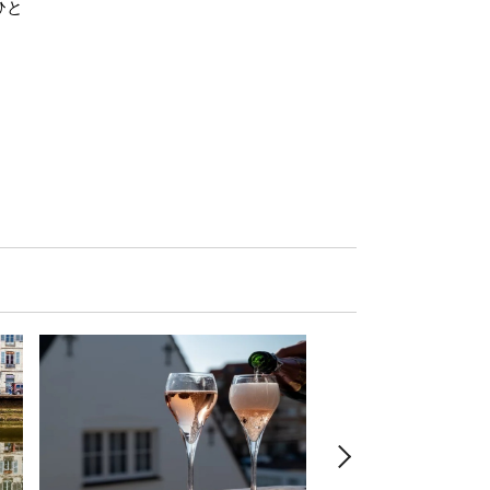
ひと
い。「塩せんべい×辛
！
グ」のはじける果実味
お気軽ペアリング】