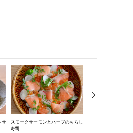
トサ
スモークサーモンとハーブのちらし
とうもろこしと枝豆の
寿司
ミン風味