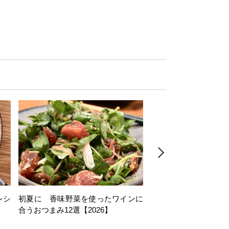
レシ
初夏に 香味野菜を使ったワインに
そら豆を使ったワイン
合うおつまみ12選【2026】
11選【2026】