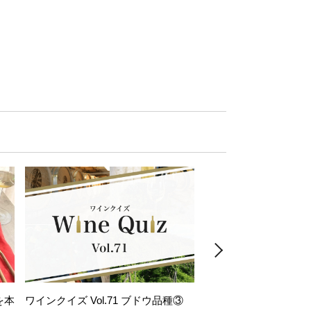
を本
ワインクイズ Vol.71 ブドウ品種③
レモンサワー好きな