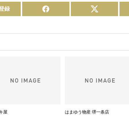
登録
キ屋
はまゆう物産 堺一条店