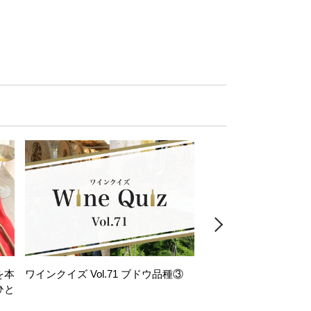
を本
ワインクイズ Vol.71 ブドウ品種③
レモンサワー好きな
ひと
い。「塩せんべい×辛
！
グ」のはじける果実味