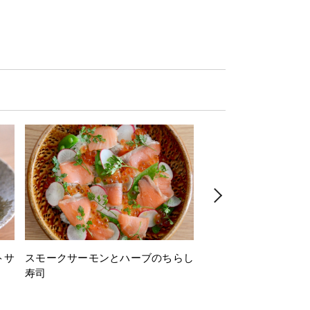
トサ
スモークサーモンとハーブのちらし
とうもろこしと枝豆の
寿司
ミン風味