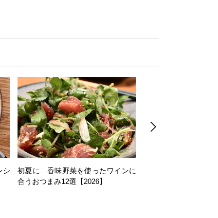
レシ
初夏に 香味野菜を使ったワインに
そら豆を使ったワイン
合うおつまみ12選【2026】
11選【2026】