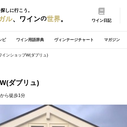
を探しに行こう。
の
ガル
、ワイン
世界
。
ワイン日記
シピ
ワイン用語辞典
ヴィンテージチャート
マガジン
ワインショップW(ダブリュ)
W(ダブリュ)
から徒歩1分