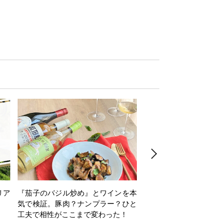
リア
『茄子のバジル炒め』とワインを本
ワインクイズ Vol.71
気で検証。豚肉？ナンプラー？ひと
工夫で相性がここまで変わった！