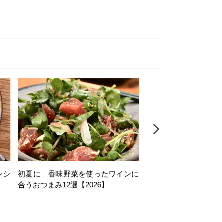
レシ
初夏に 香味野菜を使ったワインに
そら豆を使ったワイン
合うおつまみ12選【2026】
11選【2026】