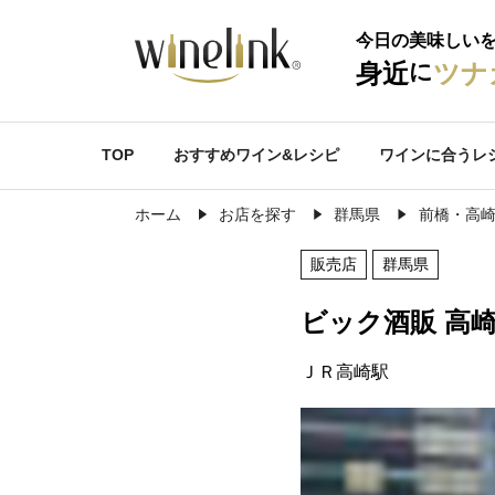
今日の美味しい
に
身近
ツナ
TOP
おすすめワイン&レシピ
ワインに合うレ
ホーム
お店を探す
群馬県
前橋・高
販売店
群馬県
ビック酒販 高
ＪＲ高崎駅