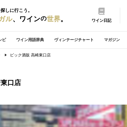
を探しに行こう。
の
ガル
、ワイン
世界
。
ワイン日記
シピ
ワイン用語辞典
ヴィンテージチャート
マガジン
崎
ビック酒販 高崎東口店
崎東口店