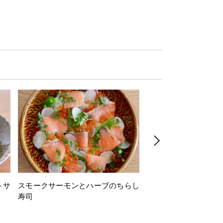
トサ
スモークサーモンとハーブのちらし
とうもろこしと枝豆の
寿司
ミン風味