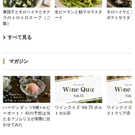
豚団子とモロヘイヤとオク
生ピーマンと鯖マヨマスタ
モロヘイヤとア
ラのトロトロスープ（ご
ード
ポテトサラダ
飯）
すべて見る
マガジン
ハーゲンダッツ6種×ルビ
ワインクイズ Vol.73 ポル
ワインクイズ Vo
ーポート！ AIの予想は当
トガル④
ストラリア④
たる？ソムリエが実際に合
わせてみた