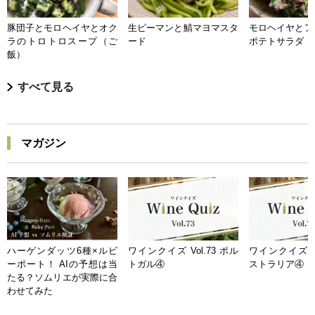
豚団子とモロヘイヤとオク
生ピーマンと鯖マヨマスタ
モロヘイヤとア
ラのトロトロスープ（ご
ード
ポテトサラダ
飯）
すべて見る
マガジン
ハーゲンダッツ6種×ルビ
ワインクイズ Vol.73 ポル
ワインクイズ Vo
ーポート！ AIの予想は当
トガル④
ストラリア④
たる？ソムリエが実際に合
わせてみた