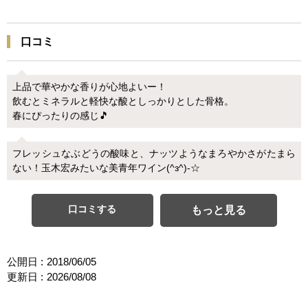
口コミ
上品で華やかな香りが心地よいー！
飲むとミネラルと軽快な酸としっかりとした骨格。
春にぴったりの感じ🎵
フレッシュなぶどうの酸味と、ナッツようなまろやかさがたまら
ない！玉木宏みたいな美青年ワイン(^з^)-☆
口コミする
もっと見る
公開日 :
2018/06/05
更新日 :
2026/08/08