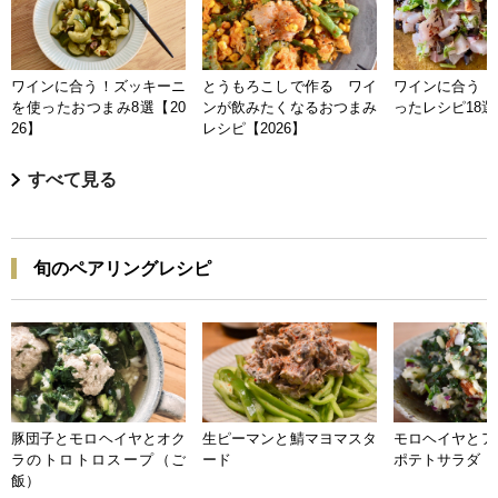
ワインに合う！ズッキーニ
とうもろこしで作る ワイ
ワインに合う 
を使ったおつまみ8選【20
ンが飲みたくなるおつまみ
ったレシピ18選【
26】
レシピ【2026】
すべて見る
旬のペアリングレシピ
豚団子とモロヘイヤとオク
生ピーマンと鯖マヨマスタ
モロヘイヤとア
ラのトロトロスープ（ご
ード
ポテトサラダ
飯）