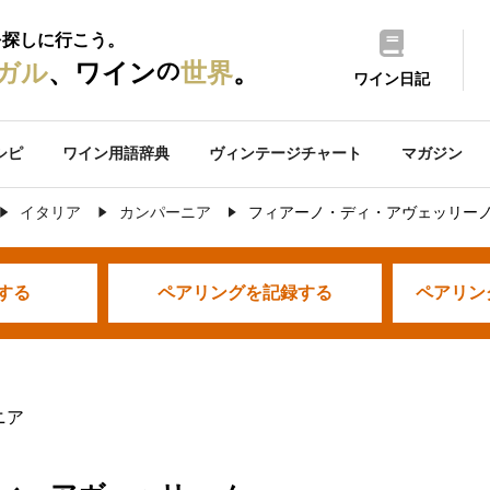
を探しに行こう。
の
ガル
、ワイン
世界
。
ワイン日記
シピ
ワイン用語辞典
ヴィンテージチャート
マガジン
イタリア
カンパーニア
フィアーノ・ディ・アヴェッリー
する
ペアリングを
記録する
ペアリン
ニア