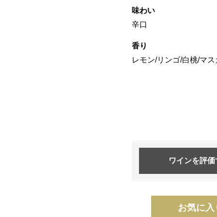
味わい
辛口
香り
レモン/リンゴ/白桃/マ
ワインを
評価
お気に入