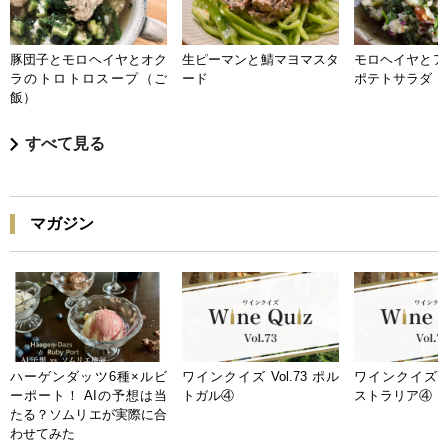
豚団子とモロヘイヤとオク
生ピーマンと鯖マヨマスタ
モロヘイヤとア
ラのトロトロスープ（ご
ード
ポテトサラダ
飯）
すべて見る
マガジン
ハーゲンダッツ6種×ルビ
ワインクイズ Vol.73 ポル
ワインクイズ Vo
ーポート！ AIの予想は当
トガル④
ストラリア④
たる？ソムリエが実際に合
わせてみた