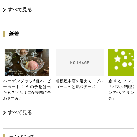
すべて見る
新着
ハーゲンダッツ6種×ルビ
相模屋本店を迎えて―ブル
旅するフレンチB
ーポート！ AIの予想は当
ゴーニュと熟成チーズ
「バスク料理と
たる？ソムリエが実際に合
ンのペアリン
わせてみた
会」
すべて見る
ランキング