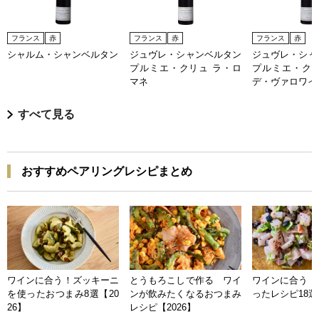
フランス
赤
フランス
赤
フランス
赤
シャルム・シャンベルタン
ジュヴレ・シャンベルタン
ジュヴレ・シャ
プルミエ・クリュ ラ・ロ
プルミエ・クリ
マネ
デ・ヴァロワイ
すべて見る
おすすめペアリングレシピまとめ
ワインに合う！ズッキーニ
とうもろこしで作る ワイ
ワインに合う 
を使ったおつまみ8選【20
ンが飲みたくなるおつまみ
ったレシピ18選【
26】
レシピ【2026】