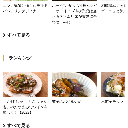
エレナ講師と愉しむモルド
ハーゲンダッツ6種×ルビ
相模屋本店を迎
バペアリングディナー
ーポート！ AIの予想は当
ゴーニュと熟成
たる？ソムリエが実際に合
わせてみた
すべて見る
ランキング
「かぼちゃ」「さつまい
茄子のバジル炒め
水茄子モッツァ
も」のおつまみでワインを
飲もう！【2022】
すべて見る