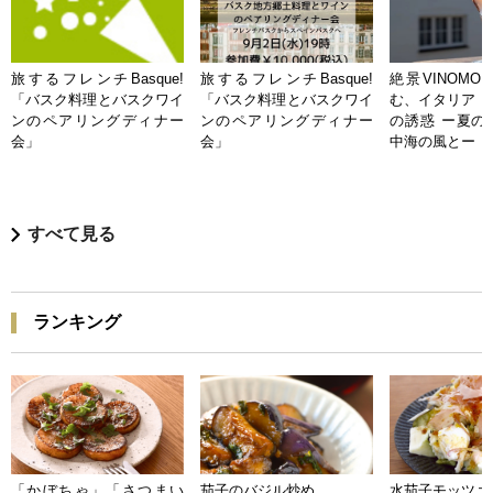
旅するフレンチBasque!
旅するフレンチBasque!
絶景VINOMO
「バスク料理とバスクワイ
「バスク料理とバスクワイ
む、イタリア「
ンのペアリングディナー
ンのペアリングディナー
の誘惑 ー夏の
会」
会」
中海の風とー
すべて見る
ランキング
「かぼちゃ」「さつまい
茄子のバジル炒め
水茄子モッツァ