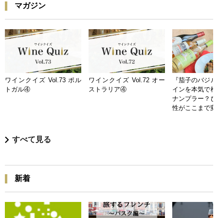
マガジン
ワインクイズ Vol.73 ポル
ワインクイズ Vol.72 オー
『茄子のバジル
トガル④
ストラリア④
インを本気で検
ナンプラー？ひ
性がここまで変
すべて見る
新着