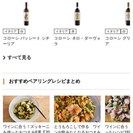
イタリア
白
イタリア
赤
イタリア
白
コローシ パッシート シチ
コローシ ネロ・ダーヴォ
コローシ グリ
ーリア
ラ
ア
すべて見る
おすすめペアリングレシピまとめ
ワインに合う！ズッキーニ
とうもろこしで作る ワイ
ワインに合う 
を使ったおつまみ8選【20
ンが飲みたくなるおつまみ
ったレシピ18選【