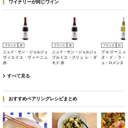
ワイナリーが同じワイン
フランス
赤
フランス
赤
フランス
白
ニュイ・サン・ジョルジュ
ニュイ・サン・ジョルジュ
ブルゴーニュ 
ヴィエイユ・ヴィーニュ
プルミエ・クリュ レ・ダ
ヌ・ド・ラ・
赤
モド 赤
ュ・ロメンヌ
すべて見る
おすすめペアリングレシピまとめ