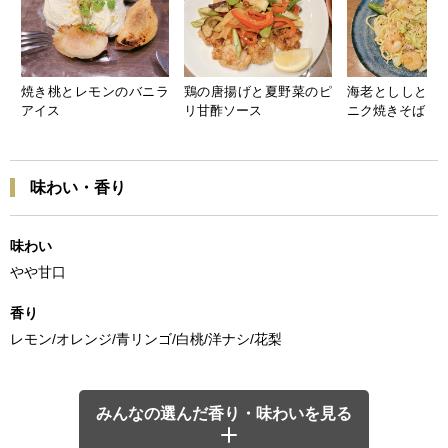
焼き桃とレモンのバニラ
鶏の唐揚げと夏野菜のピ
海老とししとう
アイス
リ甘酢ソース
ニク焼きそば
味わい・香り
味わい
やや甘口
香り
レモン/オレンジ/青リンゴ/白桃/洋ナシ/花梨
みんなの選んだ香り・味わいを見る