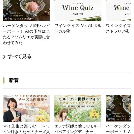
ハーゲンダッツ6種×ルビ
ワインクイズ Vol.73 ポル
ワインクイズ Vo
ーポート！ AIの予想は当
トガル④
ストラリア④
たる？ソムリエが実際に合
わせてみた
すべて見る
新着
マイ先生と楽しむ！ ～ワ
エレナ講師と愉しむモルド
ハーゲンダッツ
イン好きのためのチーズ入
バペアリングディナー
ーポート！ A