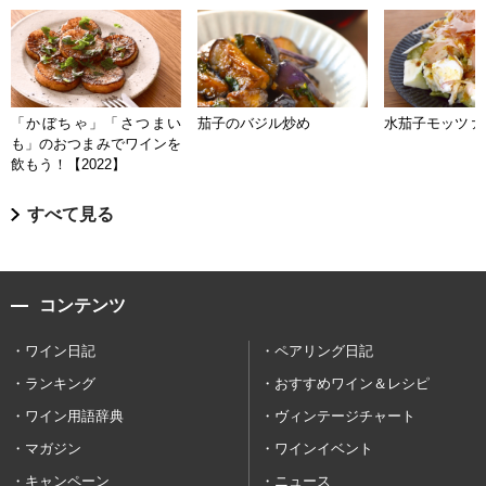
「かぼちゃ」「さつまい
茄子のバジル炒め
水茄子モッツァ
も」のおつまみでワインを
飲もう！【2022】
すべて見る
コンテンツ
ワイン日記
ペアリング日記
ランキング
おすすめワイン＆レシピ
ワイン用語辞典
ヴィンテージチャート
マガジン
ワインイベント
キャンペーン
ニュース