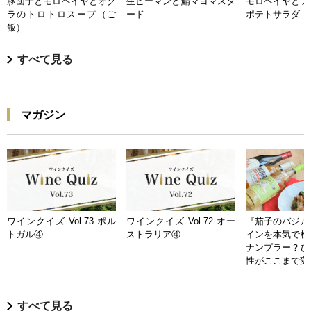
豚団子とモロヘイヤとオク
生ピーマンと鯖マヨマスタ
モロヘイヤとア
ラのトロトロスープ（ご
ード
ポテトサラダ
飯）
すべて見る
マガジン
ワインクイズ Vol.73 ポル
ワインクイズ Vol.72 オー
『茄子のバジル
トガル④
ストラリア④
インを本気で検
ナンプラー？ひ
性がここまで変
すべて見る