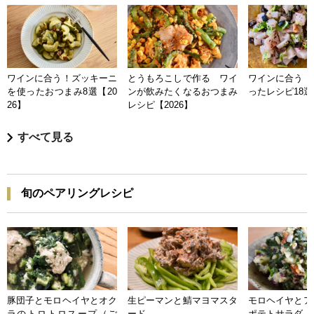
ワインに合う！ズッキーニ
とうもろこしで作る ワイ
ワインに合う 
を使ったおつまみ8選【20
ンが飲みたくなるおつまみ
ったレシピ18選【
26】
レシピ【2026】
すべて見る
旬のペアリングレシピ
豚団子とモロヘイヤとオク
生ピーマンと鯖マヨマスタ
モロヘイヤとア
ラのトロトロスープ（ご
ード
ポテトサラダ