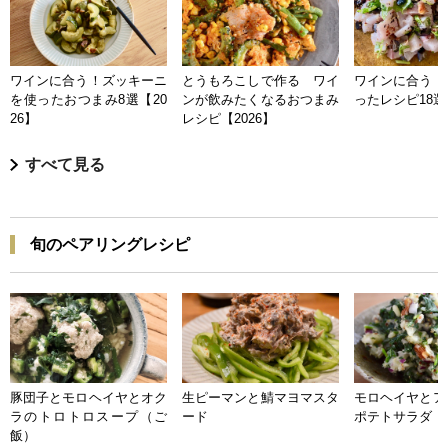
ワインに合う！ズッキーニ
とうもろこしで作る ワイ
ワインに合う 
を使ったおつまみ8選【20
ンが飲みたくなるおつまみ
ったレシピ18選【
26】
レシピ【2026】
すべて見る
旬のペアリングレシピ
豚団子とモロヘイヤとオク
生ピーマンと鯖マヨマスタ
モロヘイヤとア
ラのトロトロスープ（ご
ード
ポテトサラダ
飯）